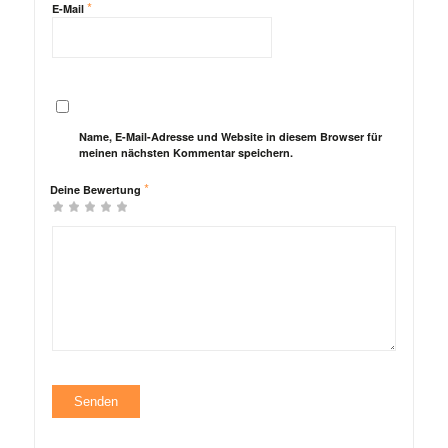
*
E-Mail
Name, E-Mail-Adresse und Website in diesem Browser für
meinen nächsten Kommentar speichern.
*
Deine Bewertung
1
2
3 von
4 von
5 von
von
von
5 Sternen
5 Sternen
5 Sternen
5 Sternen
5 Sternen