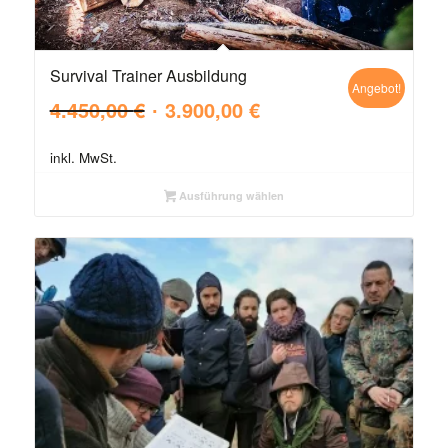
Survival Trainer Ausbildung
Angebot!
Ursprünglicher
Aktueller
4.450,00
€
3.900,00
€
Preis
Preis
war:
ist:
inkl. MwSt.
4.450,00 €
3.900,00 €.
Ausführung wählen