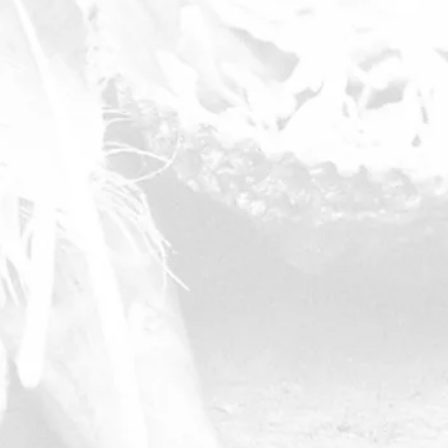
immer vegetarisch zubereitet und bestehen aus
Frühstück, Mittag- und Abendessen.
Veranstaltungsorte:
​Die Blöcke finden auf unseren Waldgeländen in
47589 Uedem und 47623 Kevelaer statt. Die
genaue Anfahrt und Adresse für den ersten
Block geht mit der Anmeldebestätigung zu.