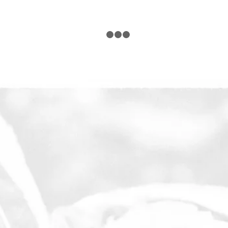
1
2
3
4
Die Übernachtungen erfolgen draußen in der
Natur, im selbst mitgebrachten Zelt oder Tarp
(Plane), in selbstgebauten Unterkünften oder in
einem unserer Shelter.
Bei der Verpflegung legen wir Wert auf Bio-
Qualität. Wir beziehen unsere Lebensmittel von
einem lokalen
Biohof
. Die Mahlzeiten sind