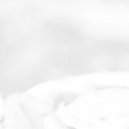
U.a. erfahrt ihr wie man
eine gute Schutzhütte baut (und gut drin
schläft ;))
Feuer nur aus Naturmaterialien macht
Wasser aufbereitet
Nahrung in der Natur findet und
zubereitet
Besteck und Essensschale selber
herstellt
Schnüre herstellt
auf spielerische Art den Einstieg ins