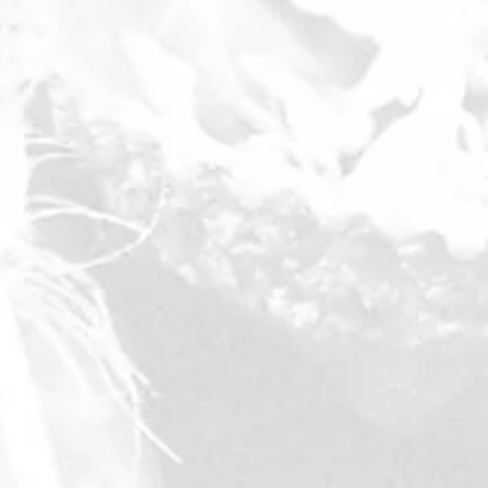
Spurenlesen findet
mit Pfeil und Bogen schießt
mit Messer, Axt und Säge umgeht
über offenem Feuer kocht.
Die Übernachtungen erfolgen im mitgebrachten
Zelt, Tarp, Hängematte oder einem unserer
Shelter.
Gekocht wird gemeinsam am Feuer, im Preis
enthalten sind die drei Mahlzeiten Frühstück,
Mittag- und Abendessen.